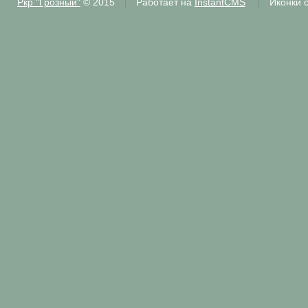
Ркр "Грозный"
© 2015
Работает на
InstantCMS
Иконки 