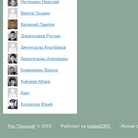
Нечушкин Николай
Виктор Оськин
Валерий Павлов
Эльмурзаев Руслан
Джунусалы Кушубаков
Амангельды Алипказин
Кожемякин Виктор
Куйчиев Абзер
Азат
Куроедов Юрий
Ркр "Грозный"
© 2015
Работает на
InstantCMS
Иконки 