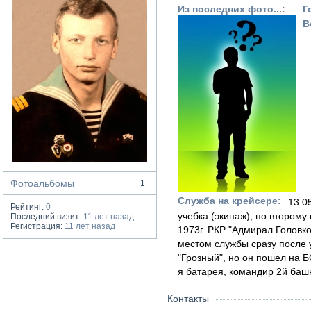
Из последних фото...:
Г
В
Фотоальбомы
1
Служба на крейсере:
13.05
Рейтинг:
0
учебка (экипаж), по второму
Последний визит:
11 лет назад
Регистрация:
11 лет назад
1973г. РКР "Адмирал Головко
местом службы сразу после 
"Грозный", но он пошел на БС
я батарея, командир 2й баш
Контакты