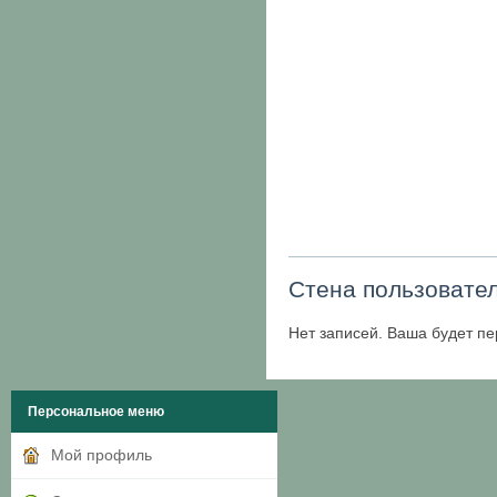
Стена пользовате
Нет записей. Ваша будет пе
Персональное меню
Мой профиль