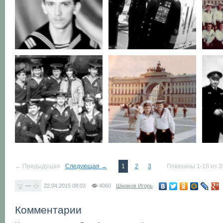
← Предыдущая
Следующая →
1
2
3
Показаны 1-16 из 3
—
22.04.2015
08:03
4060
Шмаков Игорь
Комментарии