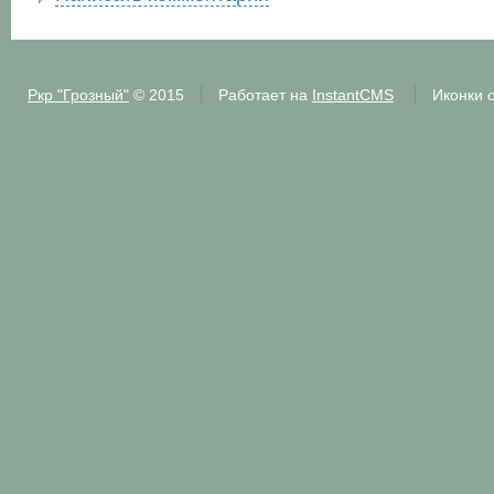
Ркр "Грозный"
© 2015
Работает на
InstantCMS
Иконки 