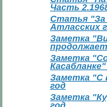
Часть 2.196
Статья "За
Атласских г
Заметка "В
продолжаетс
Заметка "Со
Касабланке"
Заметка "С 
год
Заметка "Ку
год