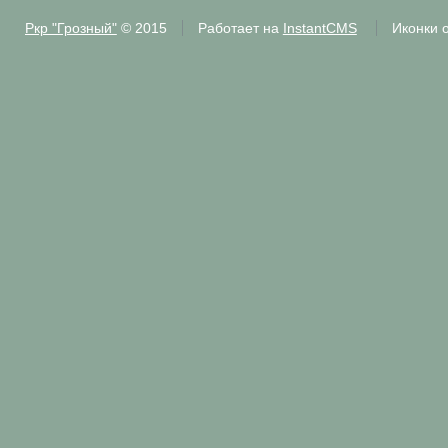
Ркр "Грозный"
© 2015
Работает на
InstantCMS
Иконки 