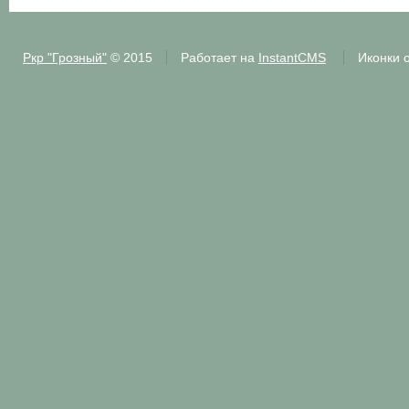
Ркр "Грозный"
© 2015
Работает на
InstantCMS
Иконки 