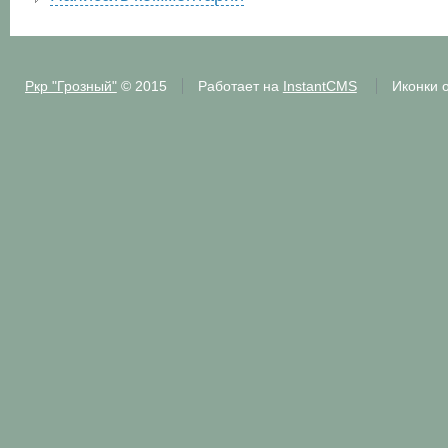
Ркр "Грозный"
© 2015
Работает на
InstantCMS
Иконки 