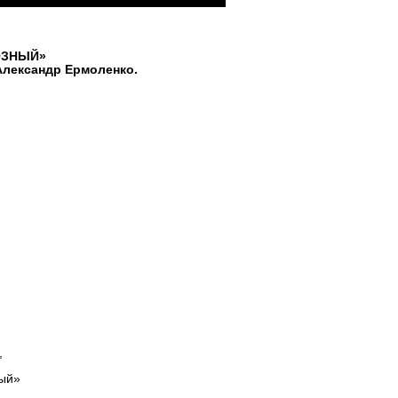
ОЗНЫЙ»
Александр Ермоленко.
,
ный»