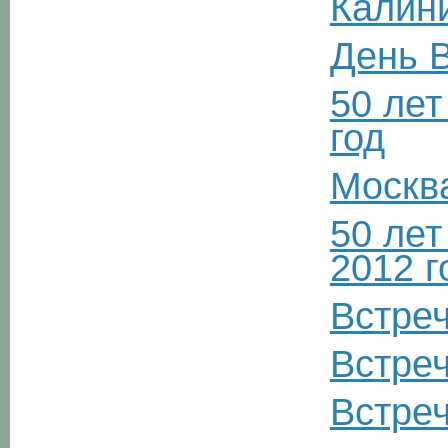
Калини
День 
50 лет
год
Москва
50 лет
2012 г
Встреч
Встреч
Встреч