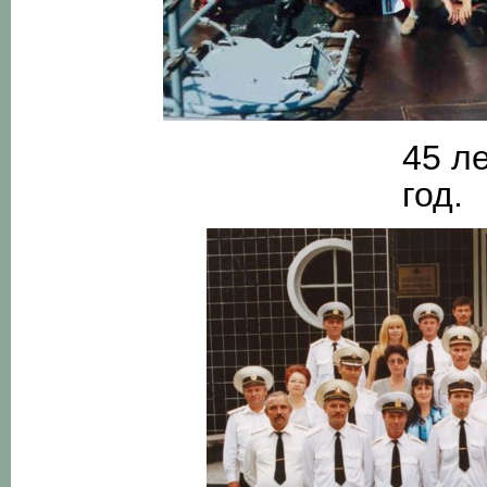
45 л
год.