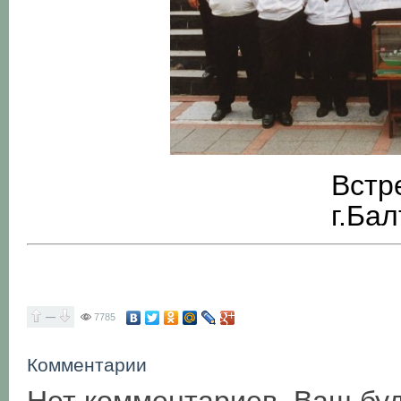
Встр
г.Ба
—
7785
Комментарии