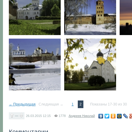
← Предыдущая
Следующая →
1
2
Показаны 17-30 из 30
—
26.03.2015
12:15
1778
Андреев Николай
Комментарии