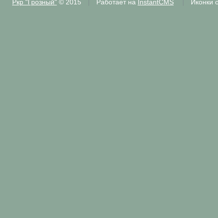
Ркр "Грозный"
© 2015
Работает на
InstantCMS
Иконки 