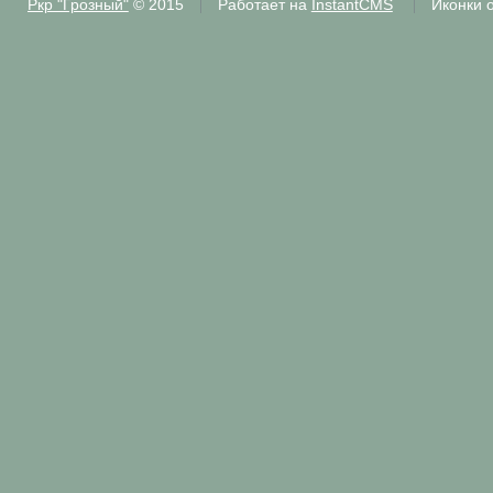
Ркр "Грозный"
© 2015
Работает на
InstantCMS
Иконки 