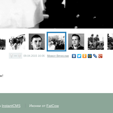
—
09.04.2015
16:06
Момот Вячеслав
м!
а
InstantCMS
Иконки от
FatCow