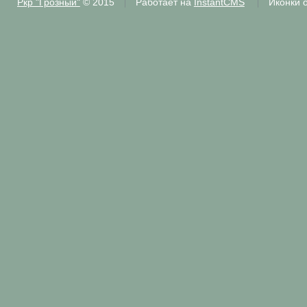
Ркр "Грозный"
© 2015
Работает на
InstantCMS
Иконки 