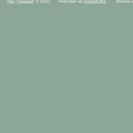
Ркр "Грозный"
© 2015
Работает на
InstantCMS
Иконки 