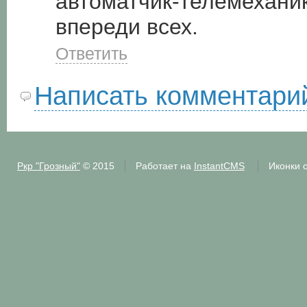
автоматчик-телемеханик
впереди всех.
Ответить
Написать комментари
Ркр "Грозный"
© 2015
Работает на
InstantCMS
Иконки 