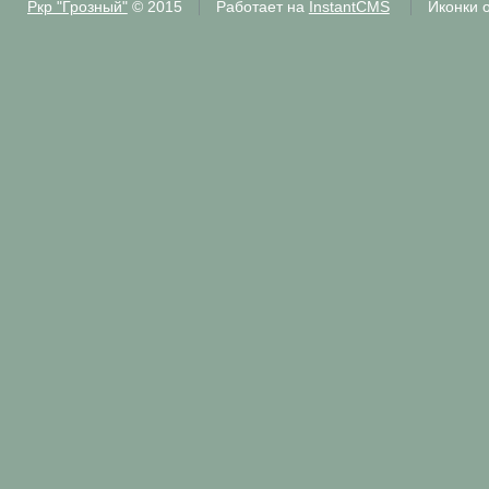
Ркр "Грозный"
© 2015
Работает на
InstantCMS
Иконки 