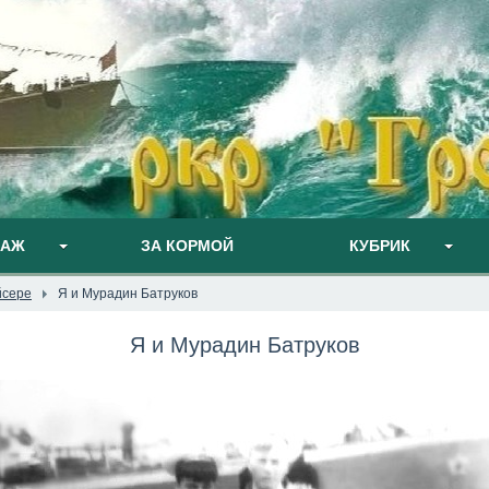
ПАЖ
ЗА КОРМОЙ
КУБРИК
йсере
Я и Мурадин Батруков
Я и Мурадин Батруков