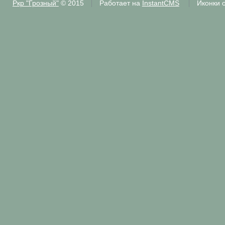
Ркр "Грозный"
© 2015
Работает на
InstantCMS
Иконки 