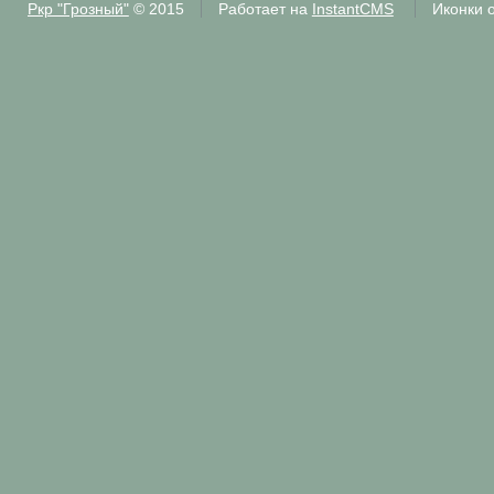
Ркр "Грозный"
© 2015
Работает на
InstantCMS
Иконки 