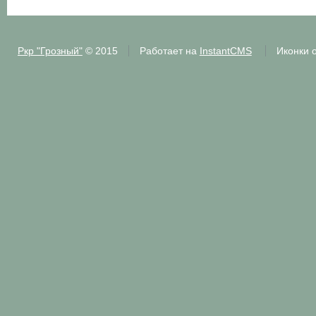
Ркр "Грозный"
© 2015
Работает на
InstantCMS
Иконки 