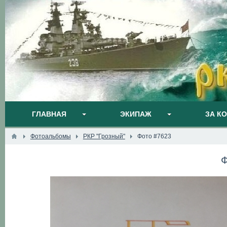
ГЛАВНАЯ
ЭКИПАЖ
ЗА К
Фотоальбомы
РКР "Грозный"
Фото #7623
Ф