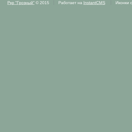
Ркр "Грозный"
© 2015
Работает на
InstantCMS
Иконки 