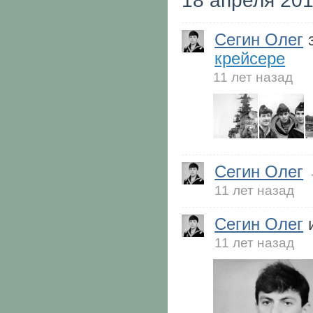
18 апреля 20
Сегин Олег
з
крейсере
11 лет назад
Сегин Олег
→
11 лет назад
Сегин Олег
и
11 лет назад