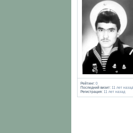
Рейтинг:
0
Последний визит:
11 лет наза
Регистрация:
11 лет назад