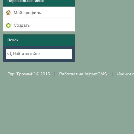
Персональное меню
Мой профиль
Создать
Поиск
Ркр "Грозный"
© 2015
Работает на
InstantCMS
Иконки 