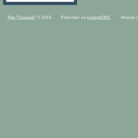
Ркр "Грозный"
© 2015
Работает на
InstantCMS
Иконки 