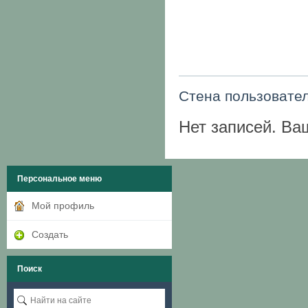
Стена пользовате
Нет записей. Ва
Персональное меню
Мой профиль
Создать
Поиск