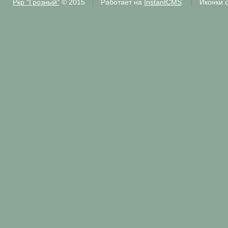
Ркр "Грозный"
© 2015
Работает на
InstantCMS
Иконки 