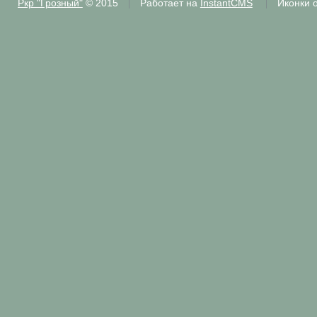
Ркр "Грозный"
© 2015
Работает на
InstantCMS
Иконки 