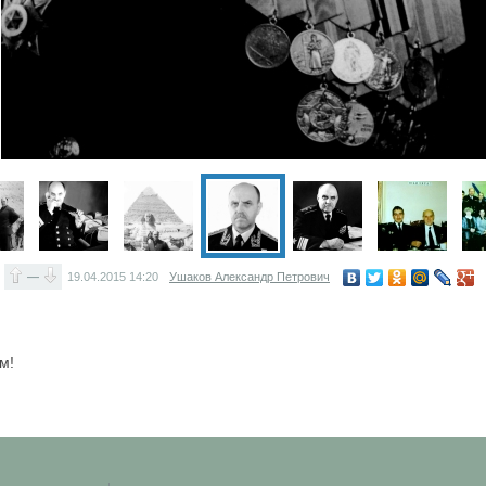
—
19.04.2015
14:20
Ушаков Александр Петрович
м!