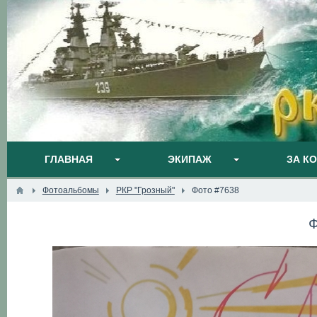
ГЛАВНАЯ
ЭКИПАЖ
ЗА К
Фотоальбомы
РКР "Грозный"
Фото #7638
Ф