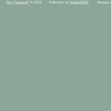
Ркр "Грозный"
© 2015
Работает на
InstantCMS
Иконки 