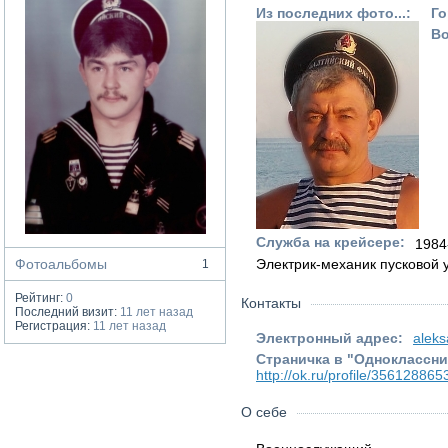
Из последних фото...:
Го
Во
Служба на крейсере:
1984
Фотоальбомы
Электрик-механик пусковой 
1
Рейтинг:
0
Контакты
Последний визит:
11 лет назад
Регистрация:
11 лет назад
Электронный адрес:
aleks
Страничка в "Одноклассни
http://ok.ru/profile/356128865
О себе