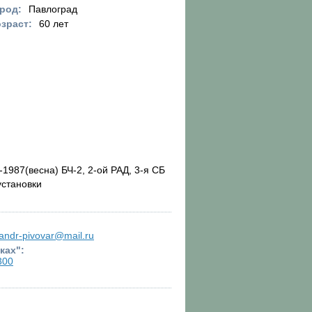
род:
Павлоград
зраст:
60 лет
-1987(весна) БЧ-2, 2-ой РАД, 3-я СБ
установки
andr-pivovar@mail.ru
ках":
300