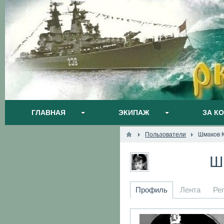
ГЛАВНАЯ
ЭКИПАЖ
ЗА К
Пользователи
Шмаков 
Ш
Профиль
Лента
Ре