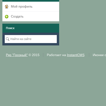
Мой профиль
Создать
Поиск
Ркр "Грозный"
© 2015
Работает на
InstantCMS
Иконки 