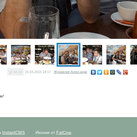
—
25.03.2015
18:17
Журавлев Александр
м!
а
InstantCMS
Иконки от
FatCow