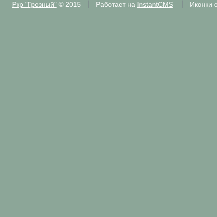
Ркр "Грозный"
© 2015
Работает на
InstantCMS
Иконки 