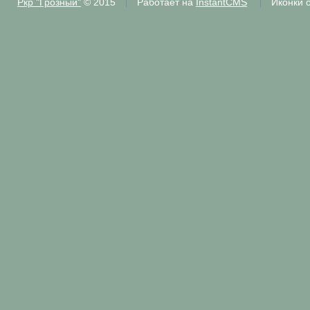
Ркр "Грозный"
© 2015
Работает на
InstantCMS
Иконки 