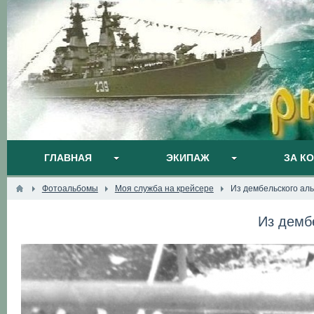
ГЛАВНАЯ
ЭКИПАЖ
ЗА К
Фотоальбомы
Моя служба на крейсере
Из дембельского ал
Из демб