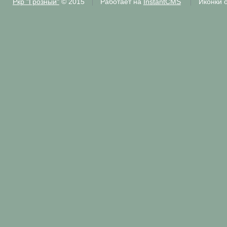
Ркр "Грозный"
© 2015
Работает на
InstantCMS
Иконки 