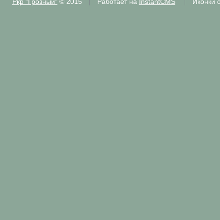
Ркр "Грозный"
© 2015
Работает на
InstantCMS
Иконки 