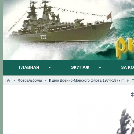
ГЛАВНАЯ
ЭКИПАЖ
ЗА К
Фотоальбомы
К дню Военно-Морского флота 1974-1977 гг.
Ф
Ф