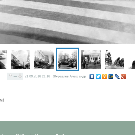
—
21.09.2016
21:16
Журавлев Александр
м!