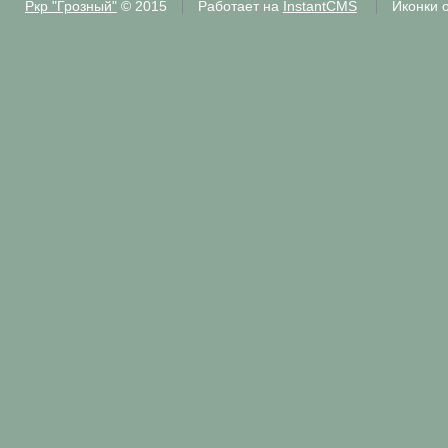
Ркр "Грозный"
© 2015
Работает на
InstantCMS
Иконки 