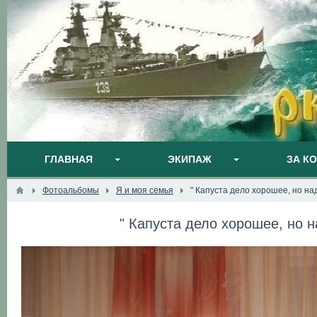
ГЛАВНАЯ
ЭКИПАЖ
ЗА К
Фотоальбомы
Я и моя семья
" Капуста дело хорошее, но н
" Капуста дело хорошее, но 