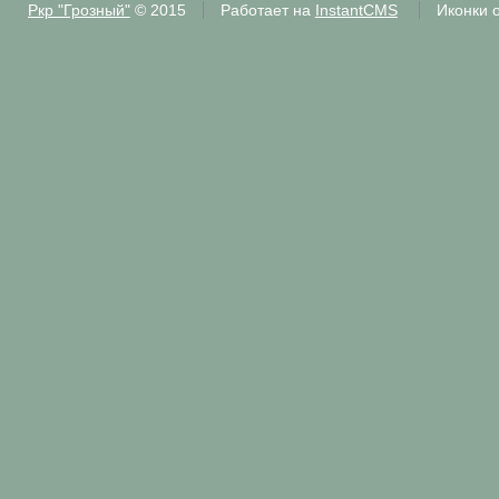
Ркр "Грозный"
© 2015
Работает на
InstantCMS
Иконки 