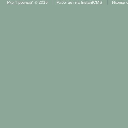
Ркр "Грозный"
© 2015
Работает на
InstantCMS
Иконки 