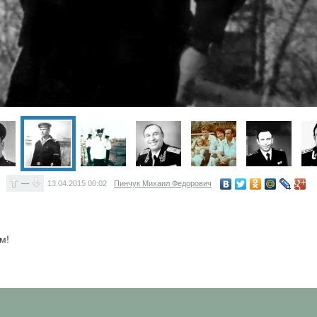
—
13.04.2015
00:02
Пинчук Михаил Федорович
м!