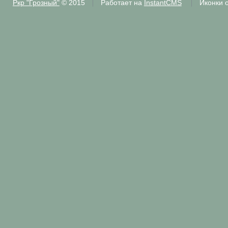
Ркр "Грозный"
© 2015
Работает на
InstantCMS
Иконки 