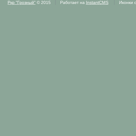
Ркр "Грозный"
© 2015
Работает на
InstantCMS
Иконки 