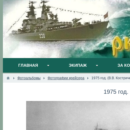
ГЛАВНАЯ
ЭКИПАЖ
ЗА К
Фотоальбомы
Фотографии крейсера
1975 год. (В.В. Кострич
1975 год.