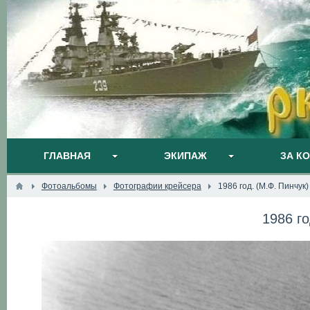
ГЛАВНАЯ
ЭКИПАЖ
ЗА К
Фотоальбомы
Фотографии крейсера
1986 год. (М.Ф. Пинчук)
1986 го